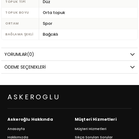
Düz
TOPUK TIPI
Orta topuk
TOPUK BOYU
Spor
ORTAM
Bağcıklı
BAĞLAMA ŞEKLI
YORUMLAR
(0)
ÖDEME SEÇENEKLERI
ASKEROGLU
Askeroğlu Hakkında
Müşteri Hizmetleri
Anasayfa
Müşteri Hizmetleri
Hakkımızda
Sıkça Sorulan Sorular