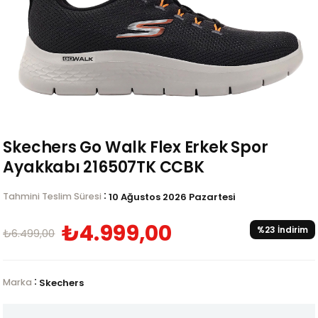
Skechers Go Walk Flex Erkek Spor
Ayakkabı 216507TK CCBK
:
Tahmini Teslim Süresi
10 Ağustos 2026 Pazartesi
₺4.999,00
%
23
İndirim
₺6.499,00
:
Marka
Skechers