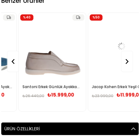
Benzer Ürünler
%40
%50
Santoni Erkek Günlük Ayakkabı WUYA58458TISNLGAE32
Jacop Kohen Erkek Yeşil Günlük Ayakkabı M400234855
₺15.999,00
₺11.999,00
₺26.449,00
₺23.999,00
ÜRÜN ÖZELLIKLERI