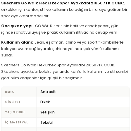
Skechers Go Walk Flex Erkek Spor Ayakkabı 216507TK CCBK
,
erkekler için konfor, stil ve kullanım kolaylığını bir araya getiren bir
spor ayakkabı modelidir.
Öne çıkan yapı
GO WALK serisinin hafif ve esnek yapısı, gün
içinde rahat yürüyüş ve pratik kullanım ihtiyacına cevap verir.
Kullanım alanı
Jean, eşofman, chino veya sportif kombinlerle
kolayca uyum sağlayarak şehir hayatında çok yönlü kullanım
sunar.
Skechers Go Walk Flex Erkek Spor Ayakkabı 216507TK CCBK,
Skechers ayakkabı koleksiyonunda konforlu kullanım ve stil sahibi
görünüm arayanlar için güçlü bir seçimdir.
Antrasit
RENK
Erkek
CINSIYET
Yetişkin
YAŞ GRUBU
Tekstil
İÇ MATERYAL