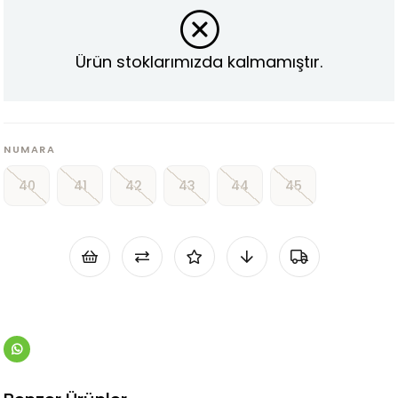
Ürün stoklarımızda kalmamıştır.
NUMARA
40
41
42
43
44
45