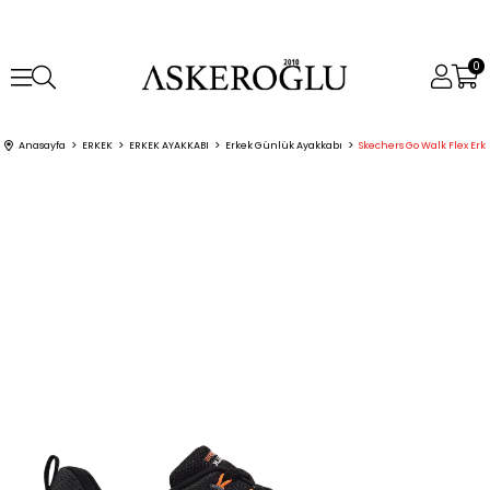
0
Anasayfa
ERKEK
ERKEK AYAKKABI
Erkek Günlük Ayakkabı
Skechers Go Walk Flex Er