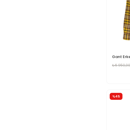
₺6.950,0
%45