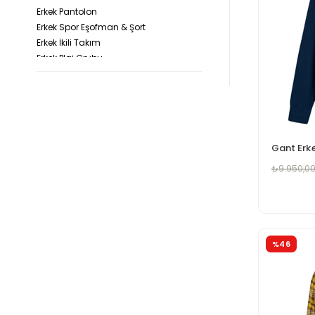
Erkek Pantolon
Erkek Spor Eşofman & Şort
Erkek İkili Takım
Erkek Plaj Grubu
₺9.950,0
%46