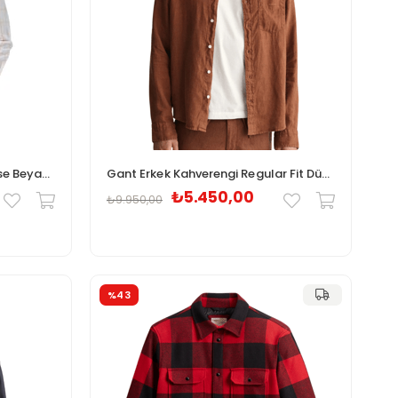
Lacoste Erkek Regular Fit Ekose Beyaz Gömlek
Gant Erkek Kahverengi Regular Fit Düğmeli Yaka Keten Gömlek
₺5.450,00
₺9.950,00
%43