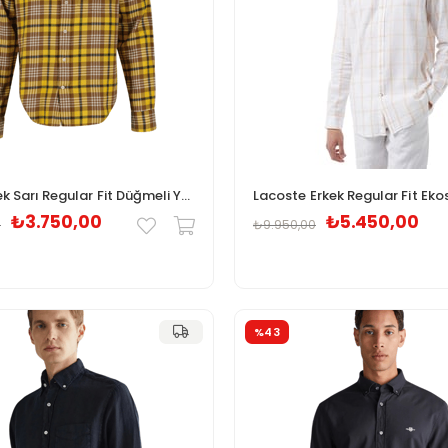
Gant Erkek Sarı Regular Fit Düğmeli Yaka Kareli Gömlek
₺3.750,00
₺5.450,00
0
₺9.950,00
%43