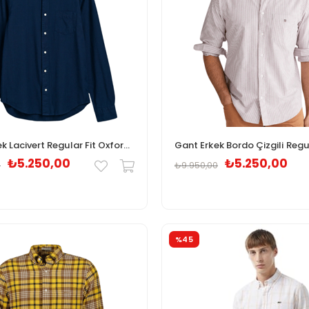
Gant Erkek Lacivert Regular Fit Oxford Gömlek 3230095.969
₺5.250,00
₺5.250,00
0
₺9.950,00
%45