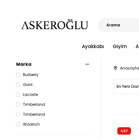
Ayakkabı
Giyim
A
Marka
Anasayfa
Burberry
Gant
En Yeni Ürü
Lacoste
Tımberland
Timberland
Woolrich
%57