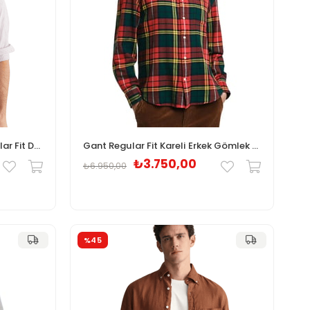
Gant Erkek Bordo Çizgili Regular Fit Düğmeli Gömlek 3000230.604
Gant Regular Fit Kareli Erkek Gömlek 3240228.620
₺3.750,00
₺6.950,00
%45