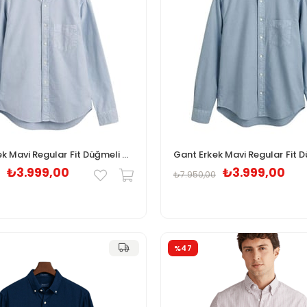
Gant Erkek Mavi Regular Fit Düğmeli Yaka Gömlek 3230194.412
₺3.999,00
₺3.999,00
₺7.950,00
%47