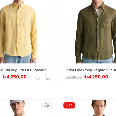
Gant Erkek Sarı Regular Fit Düğmeli Yaka Keten Gömlek
₺4.250,00
₺4.250,00
0
₺9.950,00
%50