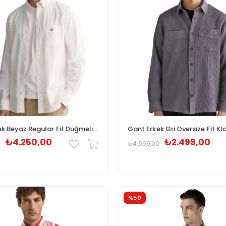
Gant Erkek Beyaz Regular Fit Düğmeli Yaka Gömlek
₺4.250,00
₺2.499,00
0
₺4.999,00
%50