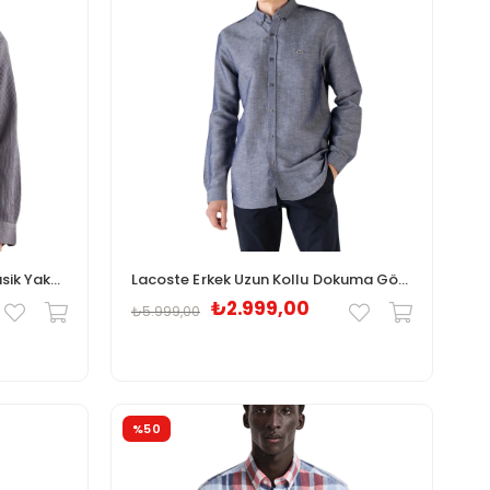
Gant Erkek Gri Oversize Fit Klasik Yaka Gömlek
Lacoste Erkek Uzun Kollu Dokuma Gömlek
₺2.999,00
₺5.999,00
%50