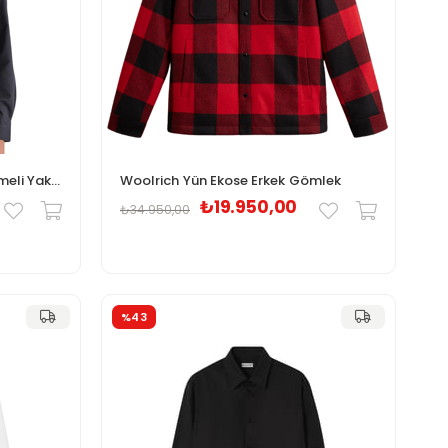
Gant Erkek Siyah Slim Fit Düğmeli Yaka Gömlek
Woolrich Yün Ekose Erkek Gömlek
₺19.950,00
₺34.950,00
%43