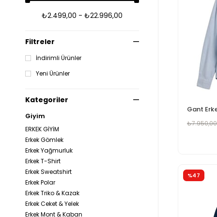
₺2.499,00 - ₺22.996,00
Filtreler
İndirimli Ürünler
Yeni Ürünler
Kategoriler
Giyim
₺7.950,00
ERKEK GİYİM
Erkek Gömlek
Erkek Yağmurluk
Erkek T-Shirt
Erkek Sweatshirt
%47
Erkek Polar
Erkek Triko & Kazak
Erkek Ceket & Yelek
Erkek Mont & Kaban