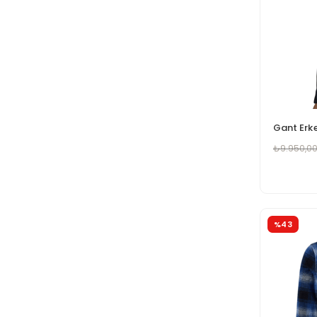
₺9.950,0
%43