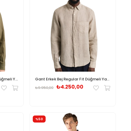
Gant Erkek Yeşil Regular Fit Düğmeli Yaka Keten Gömlek
Gant Erkek Bej Regular Fit Düğmeli Yaka Keten Gömlek
₺4.250,00
₺9.950,00
%50