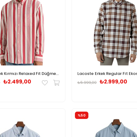
Gant Erkek Kırmızı Relaxed Fit Düğmeli Yaka Çizgili Gömlek
₺2.499,00
₺2.999,00
0
₺5.999,00
%50