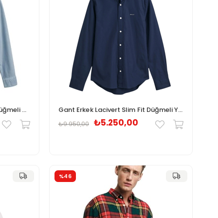
Gant Erkek Mavi Regular Fit Düğmeli Yaka Oxford Gömlek 3240084.474
Gant Erkek Lacivert Slim Fit Düğmeli Yaka Oxford Gömlek 3000302.410
₺5.250,00
₺9.950,00
%46