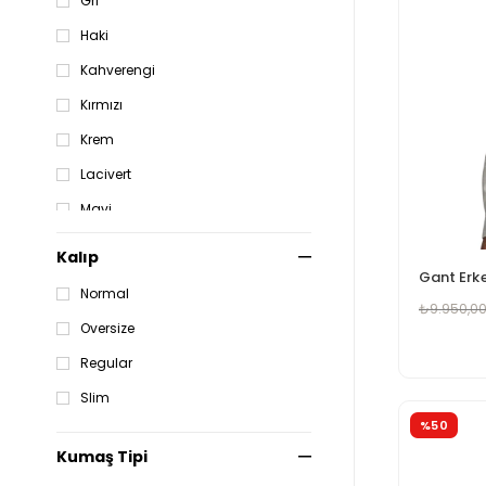
Gri
Haki
Kahverengi
Kırmızı
Krem
Lacivert
Mavi
Pembe
Kalıp
Renkli
Normal
₺9.950,0
Sarı
Oversize
Siyah
Regular
Turuncu
Slim
Yeşil
%50
Kumaş Tipi