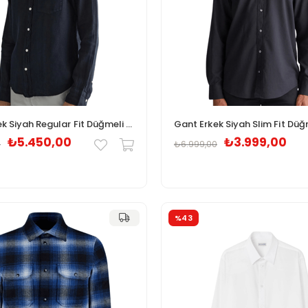
Gant Erkek Siyah Regular Fit Düğmeli Yaka Keten Gömlek
₺5.450,00
₺3.999,00
0
₺6.999,00
%43