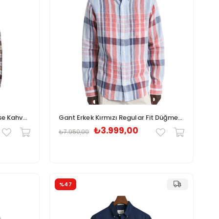
Lacoste Erkek Regular Fit Ekose Kahverengi Gömlek
Gant Erkek Kırmızı Regular Fit Düğmeli Yaka Kareli Keten Gömlek
₺3.999,00
₺7.950,00
%47