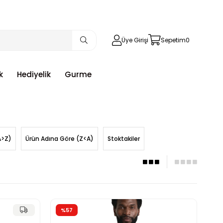
Üye Girişi
Sepetim
0
k
Hediyelik
Gurme
A>Z)
Ürün Adına Göre (Z<A)
Stoktakiler
%57