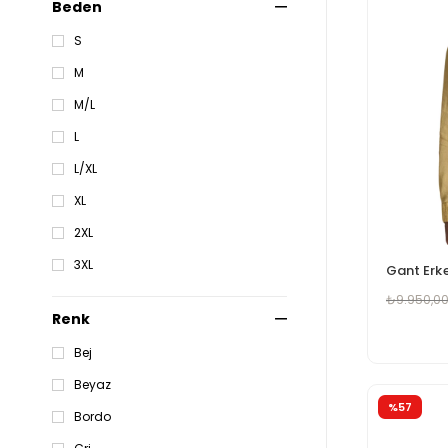
Beden
S
M
M/L
L
L/XL
XL
2XL
3XL
₺9.950,0
Renk
Bej
Beyaz
%57
Bordo