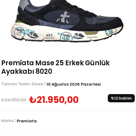
Premiata Mase 25 Erkek Günlük
Ayakkabı 8020
:
Tahmini Teslim Süresi
10 Ağustos 2026 Pazartesi
₺21.950,00
%
12
İndirim
₺24.950,00
:
Marka
Premiata