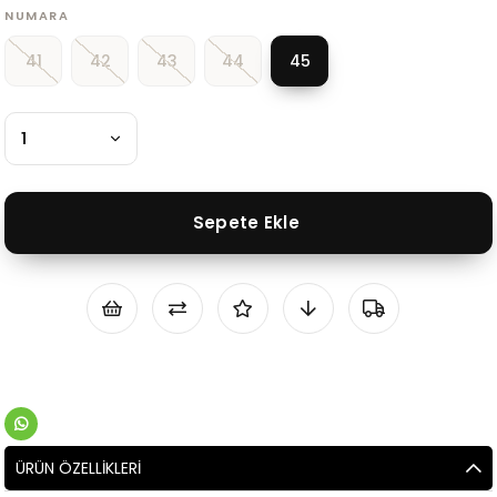
NUMARA
41
42
43
44
45
ÜRÜN ÖZELLIKLERI