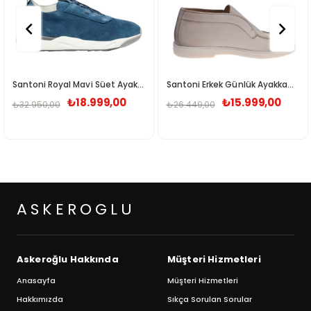
Santoni Royal Mavi Süet Ayakkabı M400322511
Santoni Erkek Günlük Ayakkabı WUYA58458TISNLGAE32
₺18.999,00
₺15.999,00
950,00
₺26.449,00
₺23.9
ASKEROGLU
Askeroğlu Hakkında
Müşteri Hizmetleri
Anasayfa
Müşteri Hizmetleri
Hakkımızda
Sıkça Sorulan Sorular