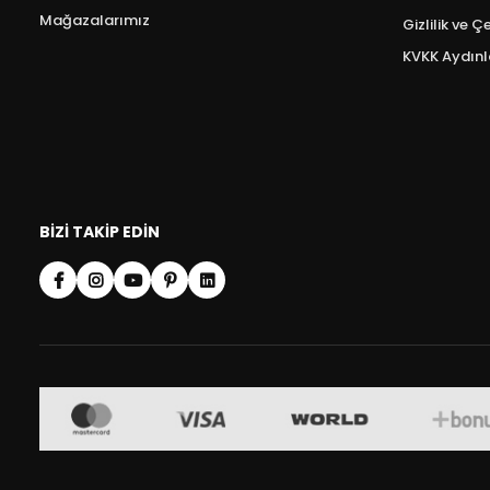
Mağazalarımız
Gizlilik ve Ç
KVKK Aydın
BIZI TAKIP EDIN