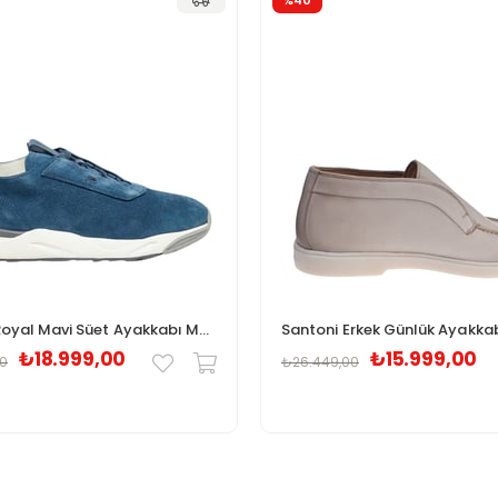
%40
Santoni Royal Mavi Süet Ayakkabı M400322511
₺18.999,00
₺15.999,00
00
₺26.449,00