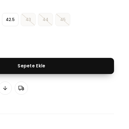
42.5
43
44
45