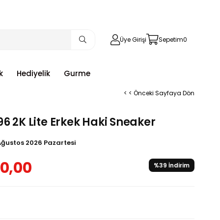
Üye Girişi
Sepetim
0
k
Hediyelik
Gurme
< < Önceki Sayfaya Dön
6 2K Lite Erkek Haki Sneaker
Ağustos 2026 Pazartesi
0,00
%
39
İndirim