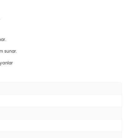
r
ar.
m sunar.
ayanlar