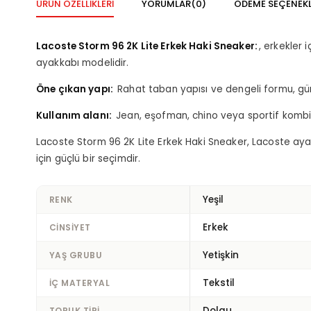
ÜRÜN ÖZELLIKLERI
YORUMLAR
(0)
ÖDEME SEÇENEKL
Lacoste Storm 96 2K Lite Erkek Haki Sneaker
, erkekler i
ayakkabı modelidir.
Öne çıkan yapı
Rahat taban yapısı ve dengeli formu, gün 
Kullanım alanı
Jean, eşofman, chino veya sportif kombin
Lacoste Storm 96 2K Lite Erkek Haki Sneaker, Lacoste aya
için güçlü bir seçimdir.
Yeşil
RENK
Erkek
CINSIYET
Yetişkin
YAŞ GRUBU
Tekstil
İÇ MATERYAL
Dolgu
TOPUK TIPI