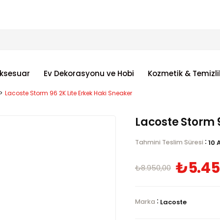
ksesuar
Ev Dekorasyonu ve Hobi
Kozmetik & Temizli
Lacoste Storm 96 2K Lite Erkek Haki Sneaker
Lacoste Storm 9
:
Tahmini Teslim Süresi
10 
₺5.45
₺8.950,00
:
Marka
Lacoste