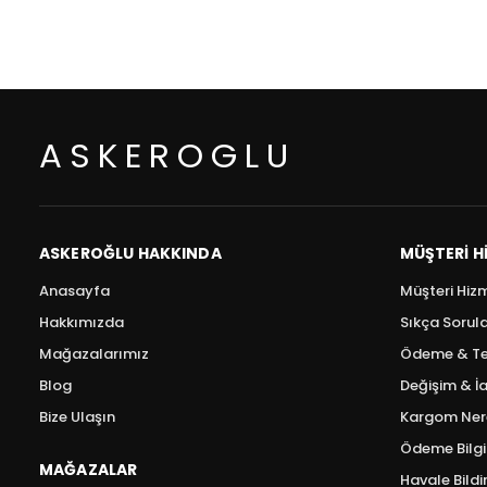
ASKEROGLU
ASKEROĞLU HAKKINDA
MÜŞTERI H
Anasayfa
Müşteri Hizm
Hakkımızda
Sıkça Sorul
Mağazalarımız
Ödeme & Te
Blog
Değişim & İa
Bize Ulaşın
Kargom Ner
Ödeme Bilgil
MAĞAZALAR
Havale Bild