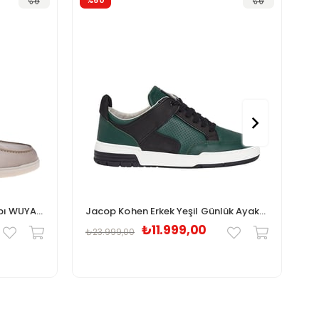
%50
%
Santoni Erkek Günlük Ayakkabı WUYA58458TISNLGAE32
Jacop Kohen Erkek Yeşil Günlük Ayakkabı M400234855
₺11.999,00
₺23.999,00
₺