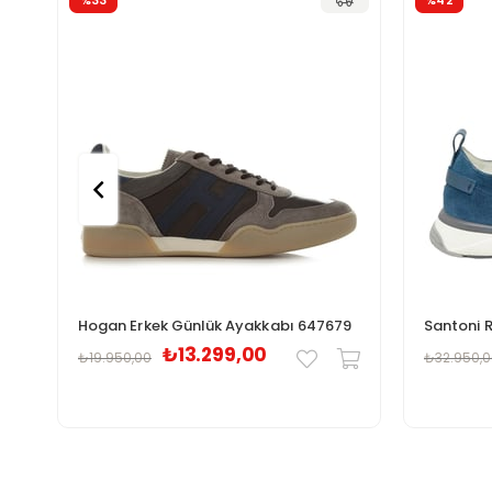
%33
%42
Hogan Erkek Günlük Ayakkabı 647679
₺13.299,00
₺19.950,00
₺32.950,