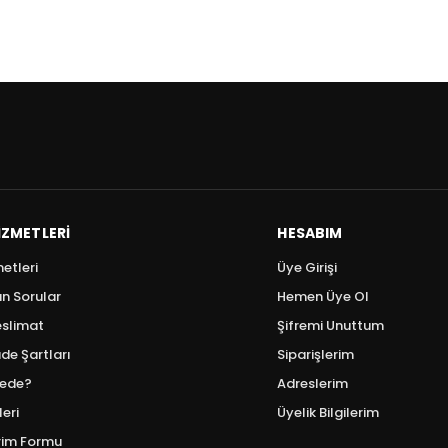
IZMETLERI
HESABIM
etleri
Üye Girişi
an Sorular
Hemen Üye Ol
slimat
Şifremi Unuttum
de Şartları
Siparişlerim
ede?
Adreslerim
eri
Üyelik Bilgilerim
irim Formu