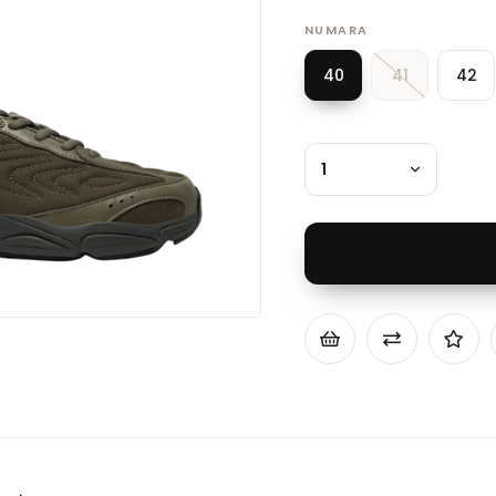
NUMARA
40
41
42