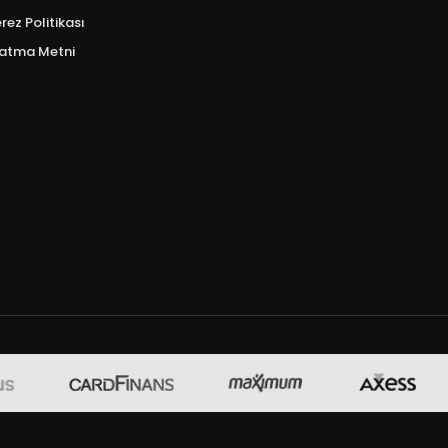
erez Politikası
latma Metni