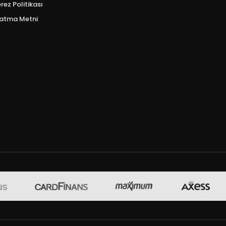
erez Politikası
latma Metni