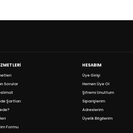
IZMETLERI
HESABIM
etleri
Üye Girişi
an Sorular
Hemen Üye Ol
slimat
Şifremi Unuttum
de Şartları
Siparişlerim
ede?
Adreslerim
eri
Üyelik Bilgilerim
irim Formu