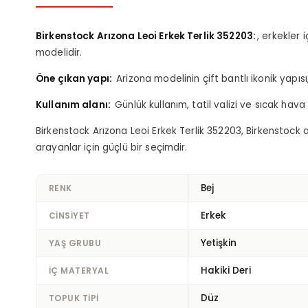
Birkenstock Arızona Leoi Erkek Terlik 352203
, erkekler 
modelidir.
Öne çıkan yapı
Arizona modelinin çift bantlı ikonik yapıs
Kullanım alanı
Günlük kullanım, tatil valizi ve sıcak hav
Birkenstock Arızona Leoi Erkek Terlik 352203, Birkenstock
arayanlar için güçlü bir seçimdir.
Bej
RENK
Erkek
CINSIYET
Yetişkin
YAŞ GRUBU
Hakiki Deri
İÇ MATERYAL
Düz
TOPUK TIPI