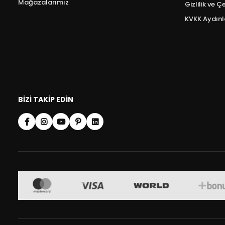
Mağazalarımız
Gizlilik ve Ç
KVKK Aydın
BIZI TAKIP EDIN