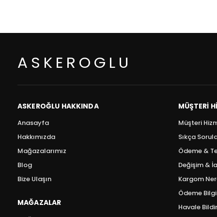
ASKEROGLU
ASKEROĞLU HAKKINDA
MÜŞTERI H
Anasayfa
Müşteri Hizm
Hakkımızda
Sıkça Sorul
Mağazalarımız
Ödeme & Te
Blog
Değişim & İa
Bize Ulaşın
Kargom Ner
Ödeme Bilgil
MAĞAZALAR
Havale Bild