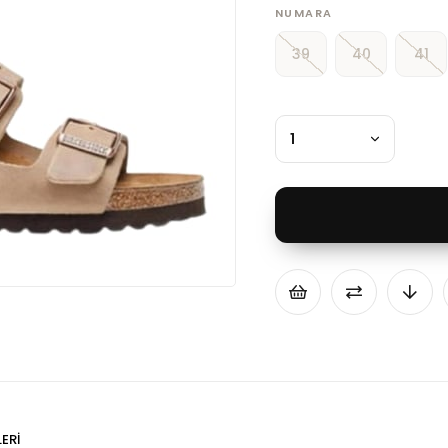
NUMARA
39
40
41
ERI