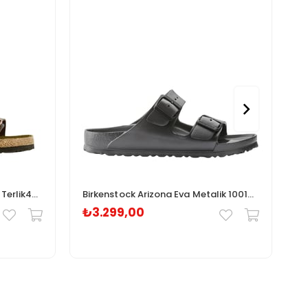
Birkenstock Arizona Sfb Erkek Terlik451161
Birkenstock Arizona Eva Metalik 1001497
₺3.299,00
₺