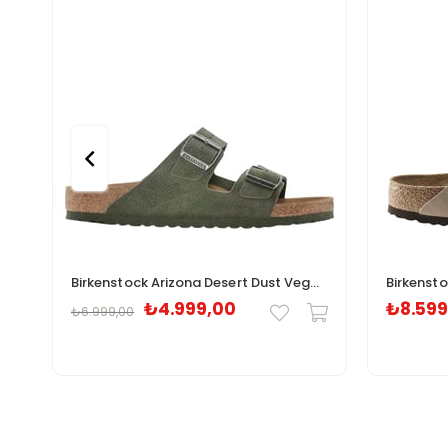
Birkenstock Arizona Desert Dust Vegan Unisex Terlik 1024544
₺4.999,00
₺8.599
₺6.999,00