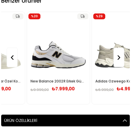
Benzer Ürünler
%20
%29
New Balance 2002R Erkek Günlük Ayakkabı M2002RPN-100
Adidas Ozweego Kadın Günlük Spor Ayakkabı IF9574
₺7.999,00
₺4.999,00
₺9.999,00
₺6.999,00
ÜRÜN ÖZELLIKLERI